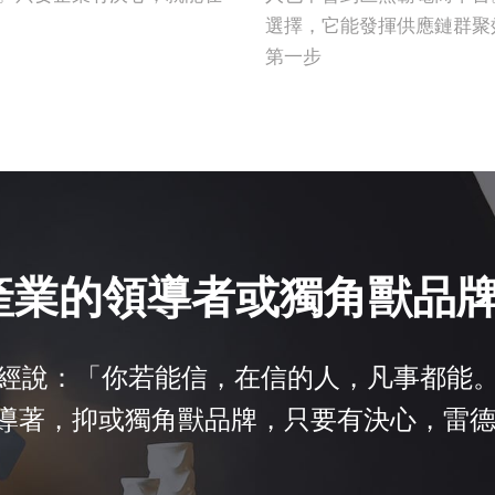
選擇，它能發揮供應鏈群聚
第一步
產業的領導者或獨角獸品牌
經說：「你若能信，在信的人，凡事都能
導著，抑或獨角獸品牌，只要有決心，雷德