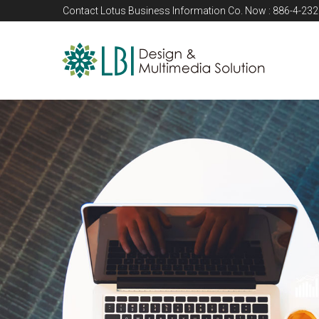
Contact Lotus Business Information Co. Now :
8
86-4-23