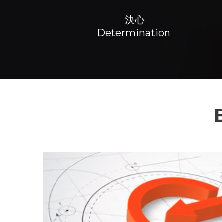
決心
Determination