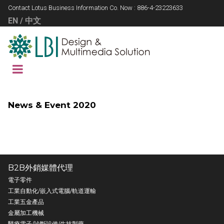
Contact Lotus Business Information Co. Now :
8
86-4-23223633
EN
/
中文
News & Event 2020
B2B外銷媒體代理
電子零件
工業自動化/嵌入式電腦
/
軌道運輸
工業五金產品
金屬加工機械
醫療電子/診斷設備
/
生技製藥